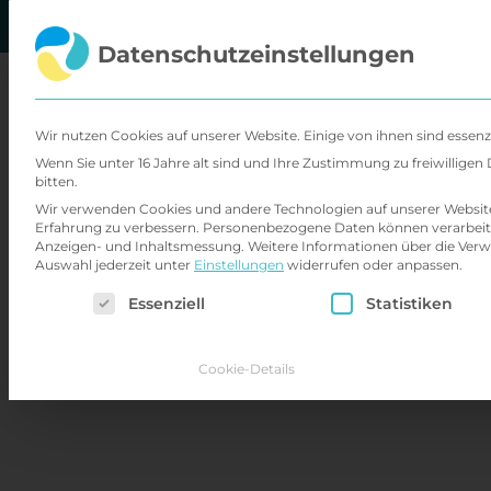
Zum
Inhalt
Datenschutzeinstellungen
springen
Über
Wir nutzen Cookies auf unserer Website. Einige von ihnen sind essenz
Wenn Sie unter 16 Jahre alt sind und Ihre Zustimmung zu freiwillig
bitten.
Wir verwenden Cookies und andere Technologien auf unserer Website. 
Erfahrung zu verbessern.
Personenbezogene Daten können verarbeitet w
Anzeigen- und Inhaltsmessung.
Weitere Informationen über die Verw
Auswahl jederzeit unter
Einstellungen
widerrufen oder anpassen.
Es folgt eine Liste der Service-Gruppen, für d
Essenziell
Statistiken
Cookie-Details