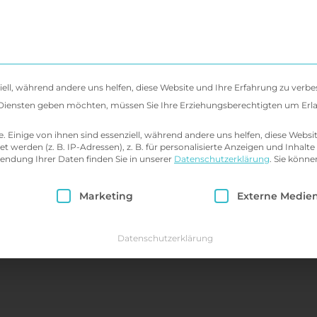
 uns
Diagnostik & Behandlung
Seminare 
iell, während andere uns helfen, diese Website und Ihre Erfahrung zu verbe
en Diensten geben möchten, müssen Sie Ihre Erziehungsberechtigten um Erl
Einige von ihnen sind essenziell, während andere uns helfen, diese Websi
erden (z. B. IP-Adressen), z. B. für personalisierte Anzeigen und Inhalte
endung Ihrer Daten finden Sie in unserer
Datenschutzerklärung
.
Sie könne
ie eine Einwilligung erteilt werden kann. Die erst
Marketing
Externe Medie
Datenschutzerklärung