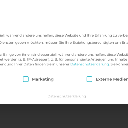
 uns
Diagnostik & Behandlung
Seminare 
iell, während andere uns helfen, diese Website und Ihre Erfahrung zu verbe
en Diensten geben möchten, müssen Sie Ihre Erziehungsberechtigten um Erl
Einige von ihnen sind essenziell, während andere uns helfen, diese Websi
erden (z. B. IP-Adressen), z. B. für personalisierte Anzeigen und Inhalte
endung Ihrer Daten finden Sie in unserer
Datenschutzerklärung
.
Sie könne
ie eine Einwilligung erteilt werden kann. Die erst
Marketing
Externe Medie
Datenschutzerklärung