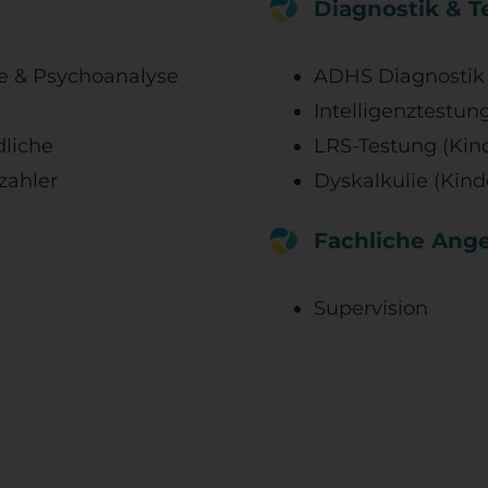
Diagnostik & 
ie & Psychoanalyse
ADHS Diagnostik
Intelligenztestun
liche
LRS-Testung (Kin
zahler
Dyskalkulie (Kind
Fachliche Ang
Supervision