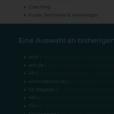
Coaching
Kurse, Seminare & Workshops
Eine Auswahl an bisherige
ze.tt |
Das kannst du tun, wenn du kei
zeit.de |
Wie es sich für mich anfühlt
RP |
Conscious Uncoupling – Anleitu
unternehmer.de |
In 5 Schritten zu m
SZ Magazin |
Liebe und Partnerschaf
MH |
Interview mit Claudia Brinkman
PH+ |
„Immer irgendwie auf Abstand
Morgenpost |
Die Kinder ziehen aus: 