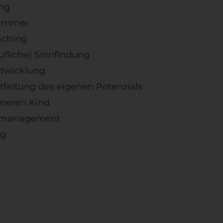
ng
kummer
aching
ufliche) Sinnfindung
ntwicklung
tfaltung des eigenen Potenzials
nneren Kind
essmanagement
ng