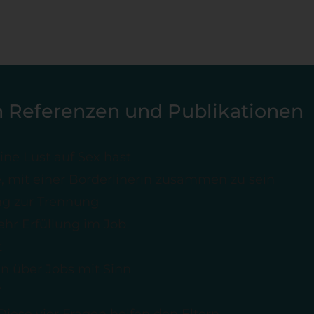
n Referenzen und Publikationen
ne Lust auf Sex hast
e, mit einer Borderlinerin zusammen zu sein
ng zur Trennung
ehr Erfüllung im Job
t
n über Jobs mit Sinn
“
Diese vier Fragen helfen den Eltern