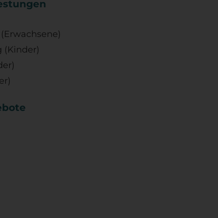
Testungen
 (Erwachsene)
g (Kinder)
der)
er)
ebote