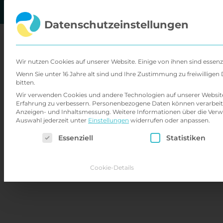
Zum
Inhalt
Datenschutzeinstellungen
springen
Über
Wir nutzen Cookies auf unserer Website. Einige von ihnen sind essenz
Wenn Sie unter 16 Jahre alt sind und Ihre Zustimmung zu freiwillig
bitten.
Wir verwenden Cookies und andere Technologien auf unserer Website. 
Erfahrung zu verbessern.
Personenbezogene Daten können verarbeitet w
Anzeigen- und Inhaltsmessung.
Weitere Informationen über die Verw
Auswahl jederzeit unter
Einstellungen
widerrufen oder anpassen.
Es folgt eine Liste der Service-Gruppen, für d
Essenziell
Statistiken
Cookie-Details