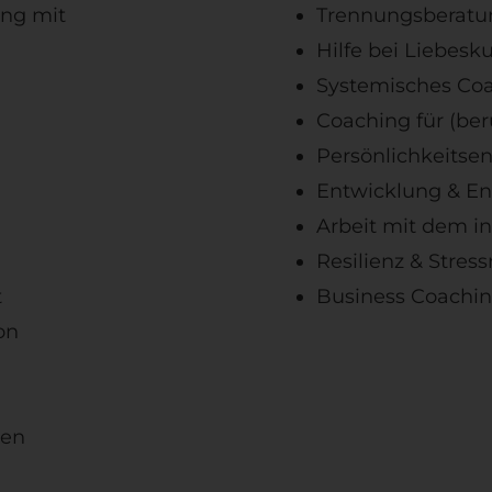
ang mit
Trennungsberatu
Hilfe bei Liebes
Systemisches Co
Coaching für (ber
Persönlichkeitse
Entwicklung & En
Arbeit mit dem i
Resilienz & Str
t
Business Coachi
on
g
nen