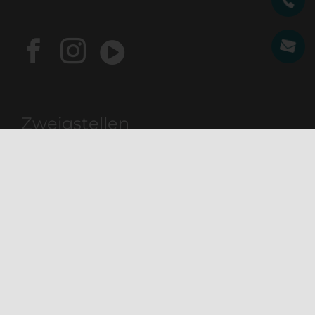
Zweigstellen
Praxis Köln – Dellbrück
Heidestr. 2
51069 Köln
Praxis Berlin – Prenzlauer Berg
Marienburger Straße 27
10405 Berlin