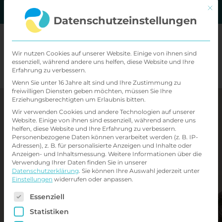
Zum
Mit d
MVZ Standorte
Kontakt
Datenschutzeinstellungen
Inhalt
springen
Wir nutzen Cookies auf unserer Website. Einige von ihnen sind
essenziell, während andere uns helfen, diese Website und Ihre
Erfahrung zu verbessern.
Wenn Sie unter 16 Jahre alt sind und Ihre Zustimmung zu
freiwilligen Diensten geben möchten, müssen Sie Ihre
Erziehungsberechtigten um Erlaubnis bitten.
Wir verwenden Cookies und andere Technologien auf unserer
Website. Einige von ihnen sind essenziell, während andere uns
helfen, diese Website und Ihre Erfahrung zu verbessern.
Personenbezogene Daten können verarbeitet werden (z. B. IP-
Adressen), z. B. für personalisierte Anzeigen und Inhalte oder
Anzeigen- und Inhaltsmessung.
Weitere Informationen über die
Verwendung Ihrer Daten finden Sie in unserer
Datenschutzerklärung
.
Sie können Ihre Auswahl jederzeit unter
Einstellungen
widerrufen oder anpassen.
Es folgt eine Liste der Service-Gruppen, für di
Essenziell
Statistiken