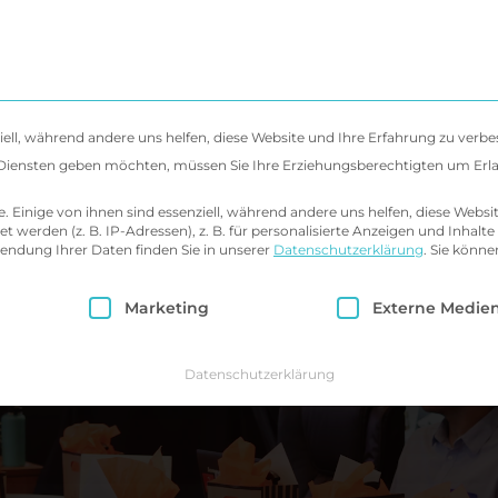
 uns
Diagnostik & Behandlung
Seminare 
iell, während andere uns helfen, diese Website und Ihre Erfahrung zu verbe
en Diensten geben möchten, müssen Sie Ihre Erziehungsberechtigten um Erl
Einige von ihnen sind essenziell, während andere uns helfen, diese Websi
erden (z. B. IP-Adressen), z. B. für personalisierte Anzeigen und Inhalte
endung Ihrer Daten finden Sie in unserer
Datenschutzerklärung
.
Sie könne
ie eine Einwilligung erteilt werden kann. Die erst
Marketing
Externe Medie
Datenschutzerklärung