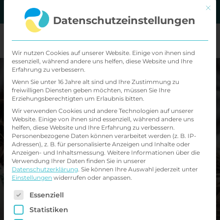
Zum
Mit d
MVZ Standorte
Kontakt
Datenschutzeinstellungen
Inhalt
springen
Wir nutzen Cookies auf unserer Website. Einige von ihnen sind
essenziell, während andere uns helfen, diese Website und Ihre
Erfahrung zu verbessern.
Wenn Sie unter 16 Jahre alt sind und Ihre Zustimmung zu
Schlafstörungen
freiwilligen Diensten geben möchten, müssen Sie Ihre
Erziehungsberechtigten um Erlaubnis bitten.
bei Kindern
Wir verwenden Cookies und andere Technologien auf unserer
Website. Einige von ihnen sind essenziell, während andere uns
helfen, diese Website und Ihre Erfahrung zu verbessern.
Personenbezogene Daten können verarbeitet werden (z. B. IP-
Adressen), z. B. für personalisierte Anzeigen und Inhalte oder
Anzeigen- und Inhaltsmessung.
Weitere Informationen über die
Verwendung Ihrer Daten finden Sie in unserer
Eine wachsende Anzahl von
Datenschutzerklärung
.
Sie können Ihre Auswahl jederzeit unter
Einstellungen
widerrufen oder anpassen.
Heranwachsenden in
Es folgt eine Liste der Service-Gruppen, für di
Essenziell
Deutschland leidet unter
Statistiken
Schlafstörungen, die oft auf