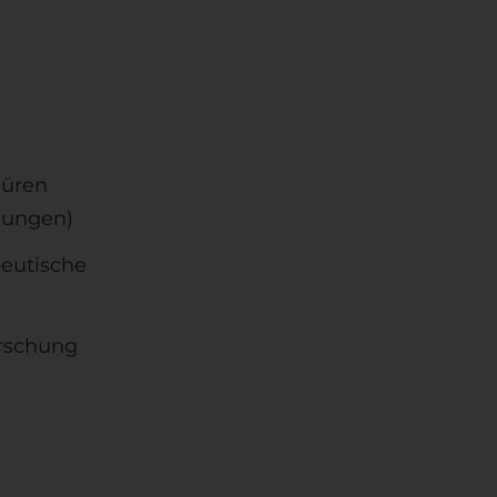
Düren
kungen)
peutische
orschung