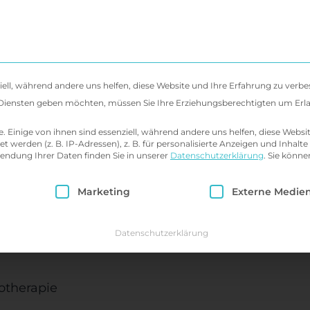
 uns
Diagnostik & Behandlung
Seminare 
iell, während andere uns helfen, diese Website und Ihre Erfahrung zu verbe
en Diensten geben möchten, müssen Sie Ihre Erziehungsberechtigten um Erl
Einige von ihnen sind essenziell, während andere uns helfen, diese Websi
s Gebauer
erden (z. B. IP-Adressen), z. B. für personalisierte Anzeigen und Inhalte
endung Ihrer Daten finden Sie in unserer
Datenschutzerklärung
.
Sie könne
ie eine Einwilligung erteilt werden kann. Die erst
logie)
Marketing
Externe Medie
Datenschutzerklärung
otherapie