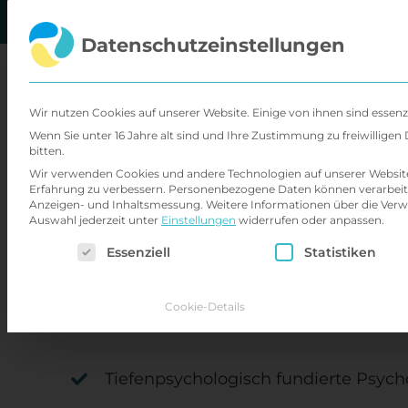
Zum
Inhalt
Datenschutzeinstellungen
springen
Über
Wir nutzen Cookies auf unserer Website. Einige von ihnen sind essenz
Wenn Sie unter 16 Jahre alt sind und Ihre Zustimmung zu freiwillig
bitten.
Wir verwenden Cookies und andere Technologien auf unserer Website. 
M.Sc. Psych. Nicola
Erfahrung zu verbessern.
Personenbezogene Daten können verarbeitet w
Anzeigen- und Inhaltsmessung.
Weitere Informationen über die Verw
Auswahl jederzeit unter
Einstellungen
widerrufen oder anpassen.
Es folgt eine Liste der Service-Gruppen, für d
Ambulanztherapeut (Tiefenpsycho
Essenziell
Statistiken
Cookie-Details
Arbeitsschwerpunkte
Tiefenpsychologisch fundierte Psych