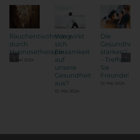
Rauchentwöhnung
Wie wirkt
Die
durch
sich
Gesundheit
Hypnosetherapie
Einsamkeit
stärken?
auf
– Treffen
10. Mai 2024
unsere
Sie
Gesundheit
Freunde!
aus?
10. Mai 2024
10. Mai 2024