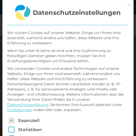
Zum
Mit d
MVZ Standorte
Kontakt
Datenschutzeinstellungen
Inhalt
springen
Wir nutzen Cookies auf unserer Website. Einige von ihnen sind
essenziell, während andere uns helfen, diese Website und Ihre
Erfahrung zu verbessern.
Wenn Sie unter 16 Jahre alt sind und Ihre Zustimmung zu
Was hält die
freiwilligen Diensten geben möchten, müssen Sie Ihre
Erziehungsberechtigten um Erlaubnis bitten.
Psyche gesund in
Wir verwenden Cookies und andere Technologien auf unserer
Website. Einige von ihnen sind essenziell, während andere uns
helfen, diese Website und Ihre Erfahrung zu verbessern.
Zeiten des
Personenbezogene Daten können verarbeitet werden (z. B. IP-
Adressen), z. B. für personalisierte Anzeigen und Inhalte oder
Anzeigen- und Inhaltsmessung.
Weitere Informationen über die
Terrors?
Verwendung Ihrer Daten finden Sie in unserer
Datenschutzerklärung
.
Sie können Ihre Auswahl jederzeit unter
Einstellungen
widerrufen oder anpassen.
Es folgt eine Liste der Service-Gruppen, für di
Essenziell
Statistiken
Entdecken Sie, wie Handeln