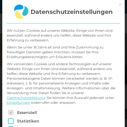
Zum
Mit d
MVZ Standorte
Kontakt
Datenschutzeinstellungen
Inhalt
springen
Wir nutzen Cookies auf unserer Website. Einige von ihnen sind
essenziell, während andere uns helfen, diese Website und Ihre
Erfahrung zu verbessern.
Wenn Sie unter 16 Jahre alt sind und Ihre Zustimmung zu
Mit Hypnose
freiwilligen Diensten geben möchten, müssen Sie Ihre
Erziehungsberechtigten um Erlaubnis bitten.
Prüfungsangst
Wir verwenden Cookies und andere Technologien auf unserer
Website. Einige von ihnen sind essenziell, während andere uns
helfen, diese Website und Ihre Erfahrung zu verbessern.
überwinden
Personenbezogene Daten können verarbeitet werden (z. B. IP-
Adressen), z. B. für personalisierte Anzeigen und Inhalte oder
Anzeigen- und Inhaltsmessung.
Weitere Informationen über die
Verwendung Ihrer Daten finden Sie in unserer
Datenschutzerklärung
.
Sie können Ihre Auswahl jederzeit unter
Einstellungen
widerrufen oder anpassen.
Entdecken Sie, wie
Es folgt eine Liste der Service-Gruppen, für di
Essenziell
Hypnosetherapie bei
Statistiken